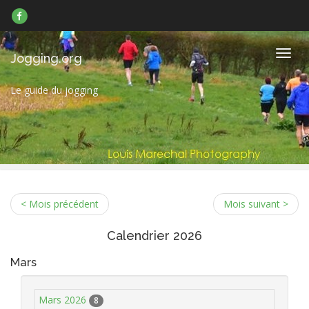
Suivez-
nous
sur
Facebook
Navig
Jogging.org
Le guide du jogging
< Mois précédent
Mois suivant >
Calendrier 2026
Mars
Mars 2026
8