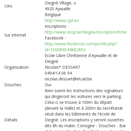
Deigné Village, x
Lieu
4920 Aywaille
Belgique
http://www.cjpl.eu
Inscriptions :
http://www.otop.be/deigne/inscription/fiche
Sur internet
Facebook :
http://www.facebook.com/profile.php?
id=100089044882803
Ecole Libre Chrétienne d'Aywaille et de
Deigné
Organisation
Nicolas* DESSART
0494/14 06 94
nicolas.dessart@elcad.be
Douches
Oui
Bien suivre les instructions des signaleurs
qui dirigeront les voitures vers le parking.
Celui-ci se trouve à 100m du départ
(devant la Halle) et à 200m du secrétariat
situé dans les bâtiments de l'école de
Détails
Deigné. Les inscriptions y seront ouvertes
dès 8h du matin. Consigne - Douches - Bar