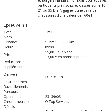
et burgers irlandais. Tombola pour tous les
participants préinscrits et classés sur le 10,
21 ou 35 km. A gagner : une paire de
chaussures d'une valeur de 160€ !
Epreuve n°1
Type
Trail
Nom
Distance
"Libre" : 35.000km
Heure
09:00
15,00 € sur place
Prix
13,00 € en préinscription
Réductions et
suppléments
-
Dénivelé
D+ : 980 m
Environnement
-
Ravitaillements
-
Parcours
Openrunner
23139003
Chronométrage
O'Top Services
Détails