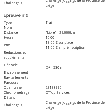
Challenge Joggings de la Province de
Challenge(s):
Liège
Epreuve n°2
Type
Trail
Nom
Distance
"Libre" : 21.000km
Heure
10:00
13,00 € sur place
Prix
11,00 € en préinscription
Réductions et
suppléments
-
Dénivelé
D+ : 580 m
Environnement
-
Ravitaillements
-
Parcours
Openrunner
23138990
Chronométrage
O'Top Services
Détails
Challenge Joggings de la Province de
Challenge(s):
Liège