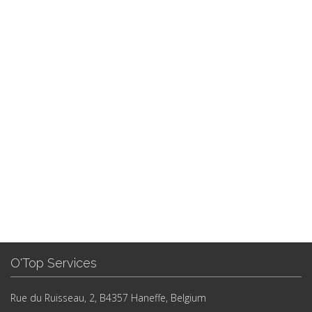
O'Top Services
Rue du Ruisseau, 2, B4357 Haneffe, Belgium