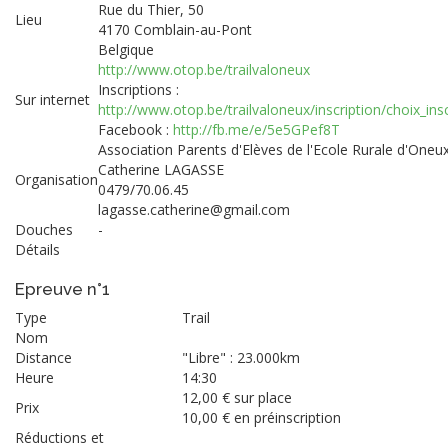
Rue du Thier, 50
Lieu
4170 Comblain-au-Pont
Belgique
http://www.otop.be/trailvaloneux
Inscriptions :
Sur internet
http://www.otop.be/trailvaloneux/inscription/choix_insc
Facebook :
http://fb.me/e/5e5GPef8T
Association Parents d'Elèves de l'Ecole Rurale d'Oneu
Catherine LAGASSE
Organisation
0479/70.06.45
lagasse.catherine@gmail.com
Douches
-
Détails
Epreuve n°1
Type
Trail
Nom
Distance
"Libre" : 23.000km
Heure
14:30
12,00 € sur place
Prix
10,00 € en préinscription
Réductions et