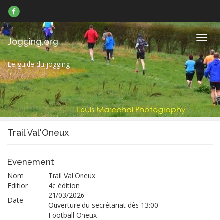
Suivez-
nous
sur
Facebook
Navig
Jogging.org
Le guide du jogging
Trail Val'Oneux
Evenement
Nom
Trail Val'Oneux
Edition
4e édition
21/03/2026
Date
Ouverture du secrétariat dès 13:00
Football Oneux