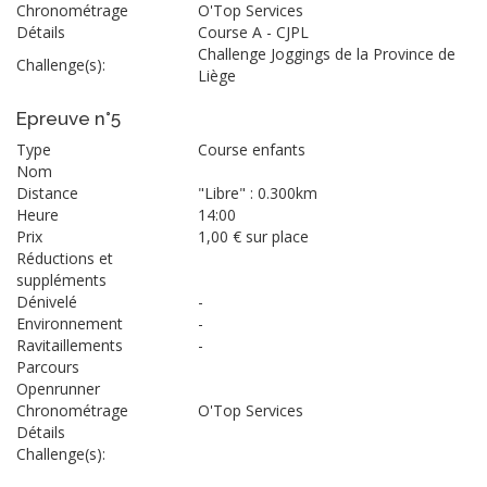
Chronométrage
O'Top Services
Détails
Course A - CJPL
Challenge Joggings de la Province de
Challenge(s):
Liège
Epreuve n°5
Type
Course enfants
Nom
Distance
"Libre" : 0.300km
Heure
14:00
Prix
1,00 € sur place
Réductions et
suppléments
Dénivelé
-
Environnement
-
Ravitaillements
-
Parcours
Openrunner
Chronométrage
O'Top Services
Détails
Challenge(s):