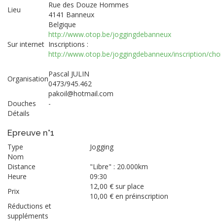
Rue des Douze Hommes
Lieu
4141 Banneux
Belgique
http://www.otop.be/joggingdebanneux
Sur internet
Inscriptions :
http://www.otop.be/joggingdebanneux/inscription/choi
Pascal JULIN
Organisation
0473/945.462
pakoil@hotmail.com
Douches
-
Détails
Epreuve n°1
Type
Jogging
Nom
Distance
"Libre" : 20.000km
Heure
09:30
12,00 € sur place
Prix
10,00 € en préinscription
Réductions et
suppléments