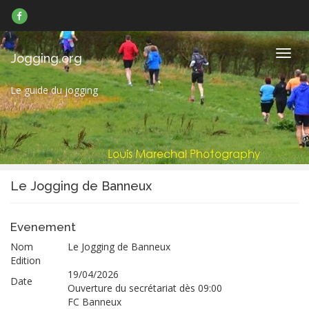
Suivez-
nous
sur
Facebook
Navig
Jogging.org
Le guide du jogging
Le Jogging de Banneux
Evenement
Nom
Le Jogging de Banneux
Edition
19/04/2026
Date
Ouverture du secrétariat dès 09:00
FC Banneux