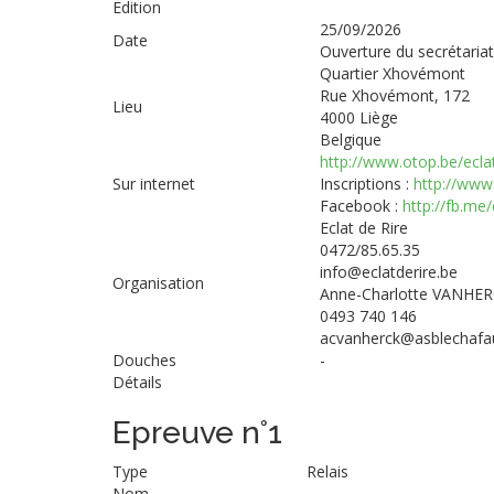
Edition
25/09/2026
Date
Ouverture du secrétaria
Quartier Xhovémont
Rue Xhovémont, 172
Lieu
4000 Liège
Belgique
http://www.otop.be/ecla
Sur internet
Inscriptions :
http://www.
Facebook :
http://fb.me
Eclat de Rire
0472/85.65.35
info@eclatderire.be
Organisation
Anne-Charlotte VANHE
0493 740 146
acvanherck@asblechafa
Douches
-
Détails
Epreuve n°1
Type
Relais
Nom