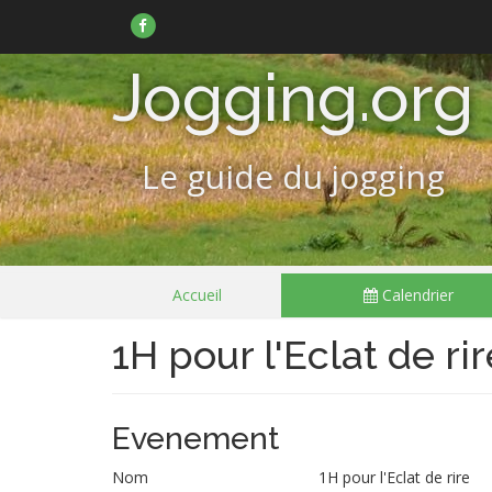
Suivez-
nous
sur
Facebook
Jogging.org
Le guide du jogging
Passer
Accueil
Calendrier
le
menu
1H pour l'Eclat de rir
Evenement
Nom
1H pour l'Eclat de rire