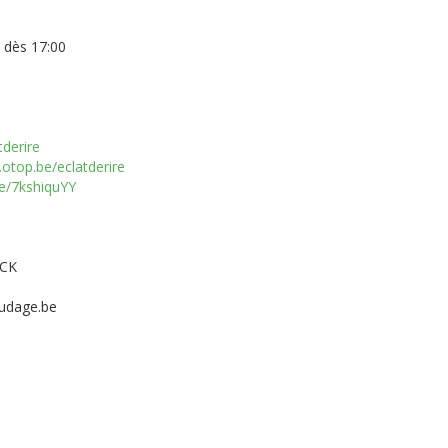
t dès 17:00
tderire
otop.be/eclatderire
/e/7kshiquYY
RCK
udage.be