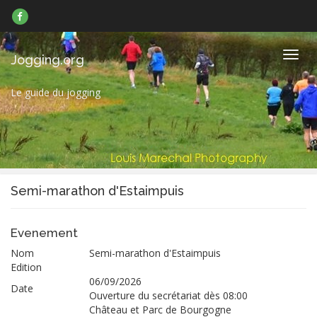
Suivez-
nous
sur
Facebook
Navig
Jogging.org
Le guide du jogging
Semi-marathon d'Estaimpuis
Evenement
Nom
Semi-marathon d'Estaimpuis
Edition
06/09/2026
Date
Ouverture du secrétariat dès 08:00
Château et Parc de Bourgogne