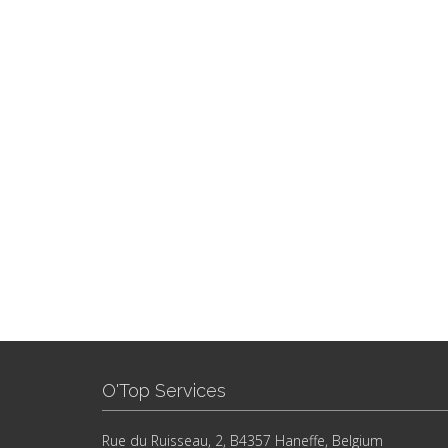
O'Top Services
Rue du Ruisseau, 2, B4357 Haneffe, Belgium