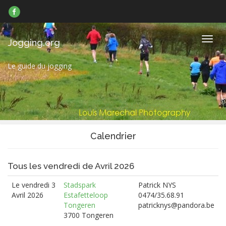
Suivez-
nous
sur
Facebook
Navig
Jogging.org
Le guide du jogging
Calendrier
Tous les vendredi de Avril 2026
Le vendredi 3
Stadspark
Patrick NYS
Avril 2026
Estafetteloop
0474/35.68.91
Tongeren
patricknys@pandora.be
3700 Tongeren