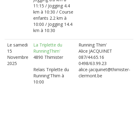
11:15 / Jogging 4.4
km à 10:30 / Course
enfants 2.2 km à
10:00 / Jogging 14.4
km à 10:30
Le samedi
La Triplette du
Running Thim'
15
RunningThim'
Alice JACQUINET
Novembre
4890 Thimister
087/44.65.16
2025
0498/63.99.23
Relais Triplette du
alice-jacquinet@thimister-
Running'Thim à
clermont.be
10:00