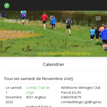
Suivez-
nous
sur
Facebook
Navig
Jogging.org
Le guide du jogging
Calendrier
Tous les samedi de Novembre 2025
Le samedi
Corrida Trail de
Athlétisme Mehagne Club
1
Liège
Pascal JULIN
Novembre
4031 Angleur
0468/094079
2025
corridadeliege.cjpl@cjpl.eu
Jogging 8.8 km à