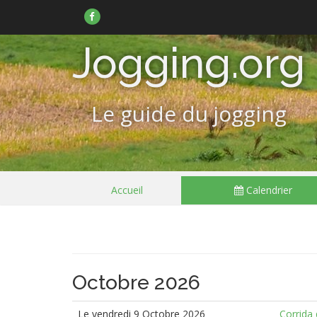
Suivez-
nous
sur
Facebook
Jogging.org
Le guide du jogging
Passer
Accueil
Calendrier
le
menu
Octobre 2026
Le vendredi 9 Octobre 2026
Corrida