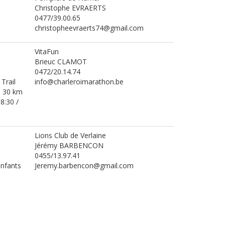
Christophe EVRAERTS
0477/39.00.65
christopheevraerts74@gmail.com
VitaFun
Brieuc CLAMOT
0472/20.14.74
 Trail
info@charleroimarathon.be
T 30 km
8:30 /
Lions Club de Verlaine
Jérémy BARBENCON
0455/13.97.41
enfants
Jeremy.barbencon@gmail.com