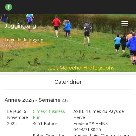
Suivez-
nous
sur
Facebook
Navig
Jogging.org
Le guide du jogging
Calendrier
Année 2025 - Semaine 45
Le jeudi 6
Cimes4Business
ASBL 4 Cimes du Pays de
Novembre
Run
Herve
2025
4651 Battice
Frederic** HEINS
0494/71.30.55
Relais Cimes for
frederic_heins@hotmail.com