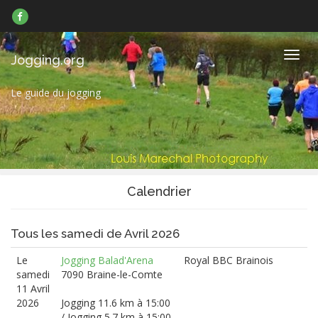
Suivez-
nous
sur
Facebook
Navig
Jogging.org
Le guide du jogging
Calendrier
Tous les samedi de Avril 2026
Le
Jogging Balad'Arena
Royal BBC Brainois
samedi
7090 Braine-le-Comte
11 Avril
2026
Jogging 11.6 km à 15:00
/ Jogging 5.7 km à 15:00