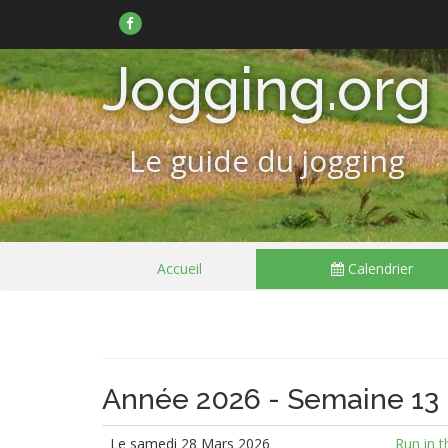
Suivez-
nous
sur
Facebook
Jogging.org
Le guide du jogging
Passer
Accueil
Calendrier
le
menu
Année 2026 - Semaine 13
Le samedi 28 Mars 2026
Run in 