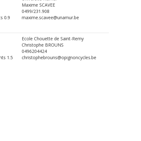
Maxime SCAVEE
0499/231.908
ts 0.9
maxime.scavee@unamur.be
Ecole Chouette de Saint-Remy
Christophe BROUNS
0496204424
nts 1.5
christophebrouns@opignoncycles.be