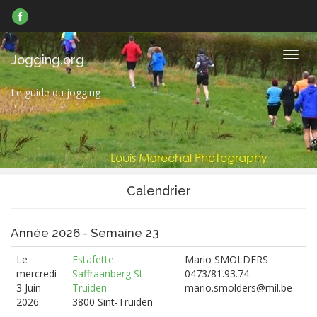
Suivez-
nous
sur
Facebook
Navig
Jogging.org
Le guide du jogging
Calendrier
Année 2026 - Semaine 23
Le
Estafette
Mario SMOLDERS
mercredi
Saffraanberg St-
0473/81.93.74
3 Juin
Truiden
mario.smolders@mil.be
2026
3800 Sint-Truiden