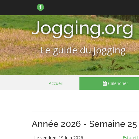
Suivez-
nous
sur
Facebook
Jogging.org
Le guide du jogging
Passer
Accueil
Calendrier
le
menu
Année 2026 - Semaine 25
Le vendredi 19 Juin 2026
Estafet