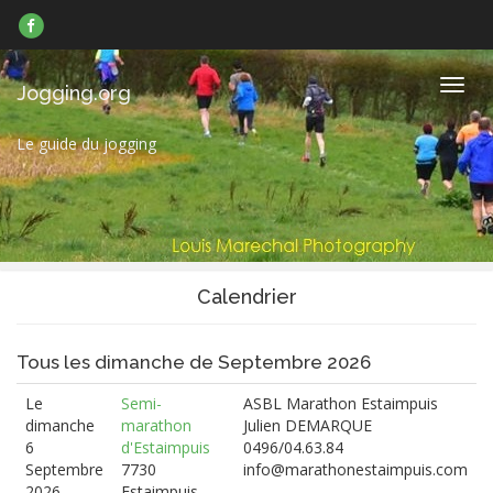
Suivez-
nous
sur
Facebook
Navig
Jogging.org
Le guide du jogging
Calendrier
Tous les dimanche de Septembre 2026
Le
Semi-
ASBL Marathon Estaimpuis
dimanche
marathon
Julien DEMARQUE
6
d'Estaimpuis
0496/04.63.84
Septembre
7730
info@marathonestaimpuis.com
2026
Estaimpuis