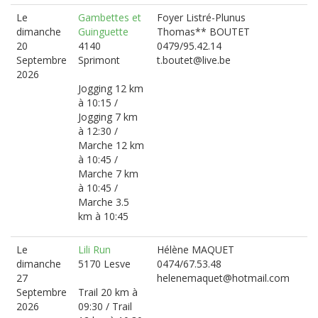
Le
Gambettes et
Foyer Listré-Plunus
dimanche
Guinguette
Thomas** BOUTET
20
4140
0479/95.42.14
Septembre
Sprimont
t.boutet@live.be
2026
Jogging 12 km
à 10:15 /
Jogging 7 km
à 12:30 /
Marche 12 km
à 10:45 /
Marche 7 km
à 10:45 /
Marche 3.5
km à 10:45
Le
Lili Run
Hélène MAQUET
dimanche
5170 Lesve
0474/67.53.48
27
helenemaquet@hotmail.com
Septembre
Trail 20 km à
2026
09:30 / Trail