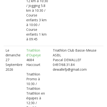
12 km à 10:30
/ Jogging 5.8
km à 10:30 /
Course
enfants 3 km
à 10:00 /
Course
enfants 1 km
à 09:45
Le
Triathlon
Triathlon Club Basse-Meuse
dimanche
d'Oupeye
ASBL
27
4684
Pascal DEWALLEF
Septembre
Haccourt
0497/68.31.84
2026
dewallefp@gmail.com
Triathlon
Promo à
10:30 /
Triathlon
Triathlon en
équipes à
12:30 /