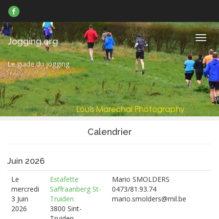
Suivez-
nous
sur
Facebook
Navig
Jogging.org
Le guide du jogging
Calendrier
Juin 2026
Le
Estafette
Mario SMOLDERS
mercredi
Saffraanberg St-
0473/81.93.74
3 Juin
Truiden
mario.smolders@mil.be
2026
3800 Sint-
Truiden