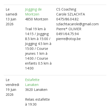
Le
Jogging de
CS Coaching
samedi
Montzen
Carole SZLACHTA
13 Juin
4850 Montzen
0475/86.04.82
2026
szlachtacarole@gmail.com
Trail 19 km à
Pierre* OLIVIER
14:15 / Jogging
0491/64.75.94
8.5 km à 15:00 /
pierre@otop.be
Jogging 4.5 km à
15:00 / Course
jeunes 1 km à
14:00 / Course
enfants 0.5 km à
14:00
Le
Estafette
vendredi
Lanaken
19 Juin
3620 Lanaken
2026
Relais estafette
à 19:30