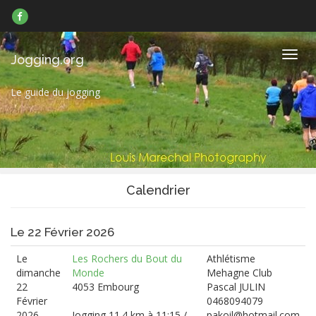
Suivez-
nous
sur
Facebook
Navig
Jogging.org
Le guide du jogging
Calendrier
Le 22 Février 2026
Le
Les Rochers du Bout du
Athlétisme
dimanche
Monde
Mehagne Club
22
4053 Embourg
Pascal JULIN
Février
0468094079
2026
Jogging 11.4 km à 11:15 /
pakoil@hotmail.com