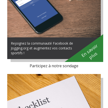
Rejoignez la communauté Facebook de
En savoir
Jogging.org et augmentez vos contacts
plus
sportifs !
Participez à notre sondage