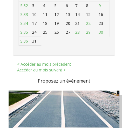
S.32
3
4
5
6
7
8
9
S.33
10
11
12
13
14
15
16
S.34
17
18
19
20
21
22
23
S.35
24
25
26
27
28
29
30
S.36
31
< Accéder au mois précédent
Accéder au mois suivant >
Proposez un événement