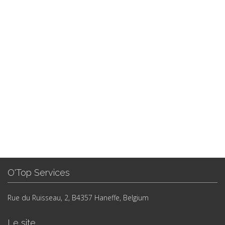
O'Top Services
Rue du Ruisseau, 2, B4357 Haneffe, Belgium
Le site