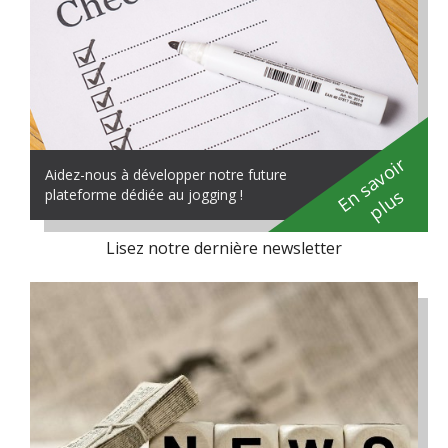
En savoir
Aidez-nous à développer notre future
plus
plateforme dédiée au jogging !
Lisez notre dernière newsletter