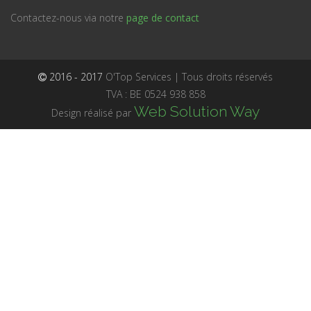
Contactez-nous via notre
page de contact
2016 - 2017
O'Top Services | Tous droits réservés
TVA : BE 0524 938 858
Web Solution Way
Design réalisé par