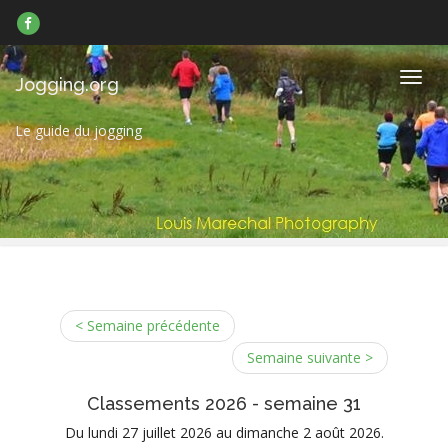
Suivez-
nous
sur
Facebook
Navig
Jogging.org
Le guide du jogging
< Semaine précédente
Semaine suivante >
Classements 2026 - semaine 31
Du lundi 27 juillet 2026 au dimanche 2 août 2026.