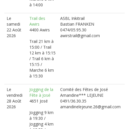
à 14:00
Le
Trail des
ASBL Inkitrail
samedi
Awirs
Bastian FRANKEN
22 Août
4400 Awirs
0474/05.95.30
2026
awirstrail@gmail.com
Trail 21 km à
15:00 / Trail
12 km à 15:15
/ Trail 6 km à
15:15 /
Marche 6 km
à 15:30
Le
Jogging de la
Comité des Fêtes de José
vendredi
Fête à José
Amandine*** LEJEUNE
28 Août
4651 José
0491/36.30.35
2026
amandinelejeune.26@gmail.com
Jogging 9 km
à 19:30 /
Jogging 4 km