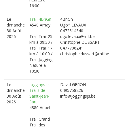
16:00
Le
Trail 4BnGn
4BnGn
dimanche
4540 Amay
Ugo* LEVAUX
30 Août
0472614340
2026
Trail Trail 25
ugo.levaux@mil.be
km à 09:30 /
Christophe DUSSART
Trail Trail 17
0477706241
km à 10:00 /
christophe.dussart@mil.be
Trail Jogging
Nature à
10:30
Le
Joggings et
David GERON
dimanche
Trails de
0495758226
30 Août
Saint-Jean-
info@joggingsjs.be
2026
Sart
4880 Aubel
Trail Grand
Trail des