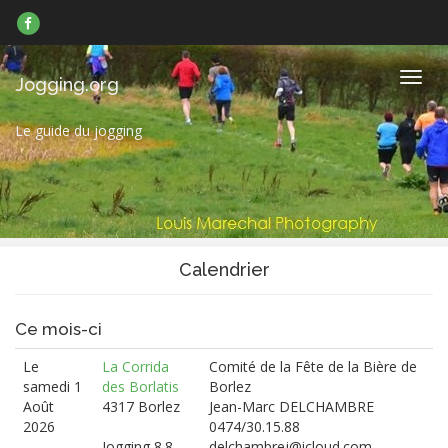
Suivez-
nous
sur
Facebook
Navig
Jogging.org
Le guide du jogging
Calendrier
Ce mois-ci
Le
La Corrida
Comité de la Fête de la Bière de
samedi 1
des Borlatis
Borlez
Août
4317 Borlez
Jean-Marc DELCHAMBRE
2026
0474/30.15.88
Jogging 8.8
delchambrej@icloud.com