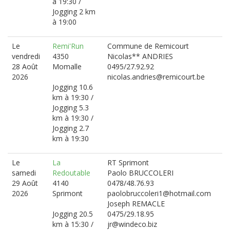
à 19:30 /
Jogging 2 km
à 19:00
Le
Remi'Run
Commune de Remicourt
vendredi
4350
Nicolas** ANDRIES
28 Août
Momalle
0495/27.92.92
2026
nicolas.andries@remicourt.be
Jogging 10.6
km à 19:30 /
Jogging 5.3
km à 19:30 /
Jogging 2.7
km à 19:30
Le
La
RT Sprimont
samedi
Redoutable
Paolo BRUCCOLERI
29 Août
4140
0478/48.76.93
2026
Sprimont
paolobruccoleri1@hotmail.com
Joseph REMACLE
Jogging 20.5
0475/29.18.95
km à 15:30 /
jr@windeco.biz