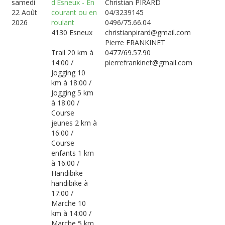
samedi
d'Esneux - En
Christian PIRARD
22 Août
courant ou en
04/3239145
2026
roulant
0496/75.66.04
4130 Esneux
christianpirard@gmail.com
Pierre FRANKINET
Trail 20 km à
0477/69.57.90
14:00 /
pierrefrankinet@gmail.com
Jogging 10
km à 18:00 /
Jogging 5 km
à 18:00 /
Course
jeunes 2 km à
16:00 /
Course
enfants 1 km
à 16:00 /
Handibike
handibike à
17:00 /
Marche 10
km à 14:00 /
Marche 5 km