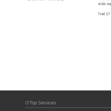
4180 H
Trail 27
O'Top Services