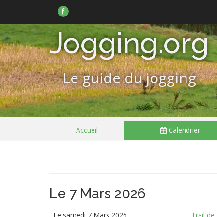
Suivez-
nous
sur
Facebook
Jogging.org
Le guide du jogging
Passer
Accueil
Calendrier
le
menu
Le 7 Mars 2026
Le samedi 7 Mars 2026
Trail de