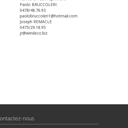
Paolo BRUCCOLERI
0478/48.76.93
paolobruccoleri1@hotmail.com
Joseph REMACLE
0475/29.18.95
jr@windeco.biz
ontactez-nous