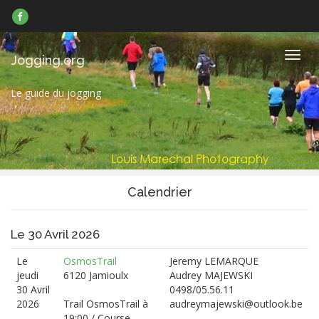
Suivez-
nous
sur
Facebook
Navig
Jogging.org
Le guide du jogging
Calendrier
Le 30 Avril 2026
Le
OsmosTrail
Jeremy LEMARQUE
jeudi
6120 Jamioulx
Audrey MAJEWSKI
30 Avril
0498/05.56.11
2026
Trail OsmosTrail à
audreymajewski@outlook.be
19:00 / Course