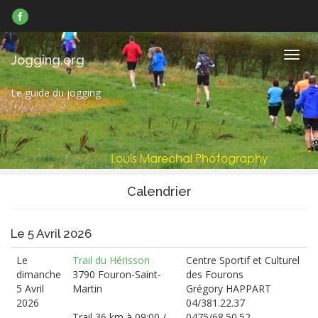
Suivez-
nous
sur
Facebook
Navig
Jogging.org
Le guide du jogging
Calendrier
Le 5 Avril 2026
Le
Trail du Hérisson
Centre Sportif et Culturel
dimanche
3790 Fouron-Saint-
des Fourons
5 Avril
Martin
Grégory HAPPART
2026
04/381.22.37
Trail 36 km à 09:00 /
0475/68.50.52