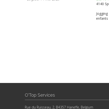
4140 S
Jogging 
enfants
O'Top Services
Rue du Ruisseau, 2, B4357 Haneffe, Belgium