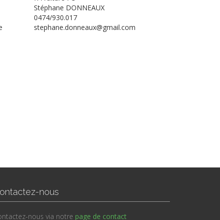
Stéphane DONNEAUX
0474/930.017
e
stephane.donneaux@gmail.com
ontactez-nous
ntactez-nous via notre
page de contact