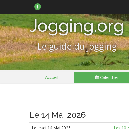
Suivez-
nous
sur
Facebook
Jogging.org
Le guide du jogging
Passer
Accueil
Calendrier
le
menu
Le 14 Mai 2026
Le jeudi 14 Mai 2026
Les 10 