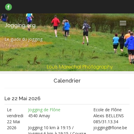
Suivez-
nous
sur
Facebook
Navig
Jogging.org
Le guide du jogging
Calendrier
Le 22 Mai 2026
Le
Jogging de Flône
Ecole de Flône
vendredi
4540 Amay
Alexis BELLENS
22 Mai
085/31.13.34
2026
Jogging 10 km à 19:15 /
jogging@flone.be
Jogging 6 km à 19:15 / Course