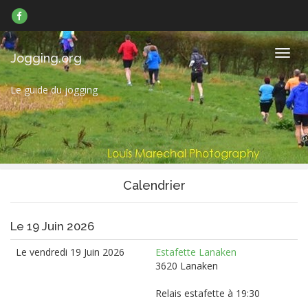
Suivez-
nous
sur
Facebook
Navig
Jogging.org
Le guide du jogging
Calendrier
Le 19 Juin 2026
Le vendredi 19 Juin 2026
Estafette Lanaken
3620 Lanaken
Relais estafette à 19:30