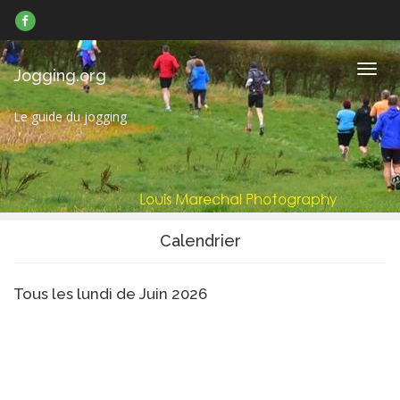
Suivez-
nous
sur
Facebook
Navig
Jogging.org
Le guide du jogging
Calendrier
Tous les lundi de Juin 2026