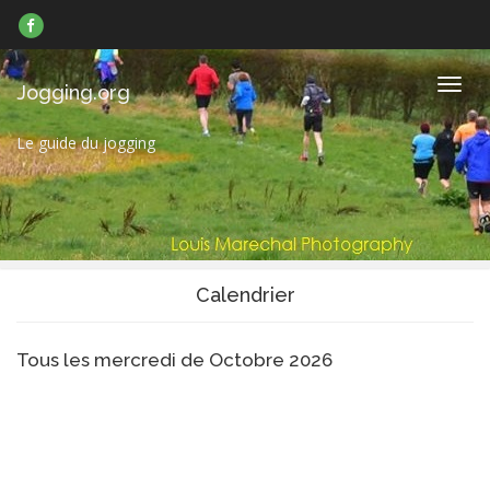
Suivez-
nous
sur
Facebook
Navig
Jogging.org
Le guide du jogging
Calendrier
Tous les mercredi de Octobre 2026