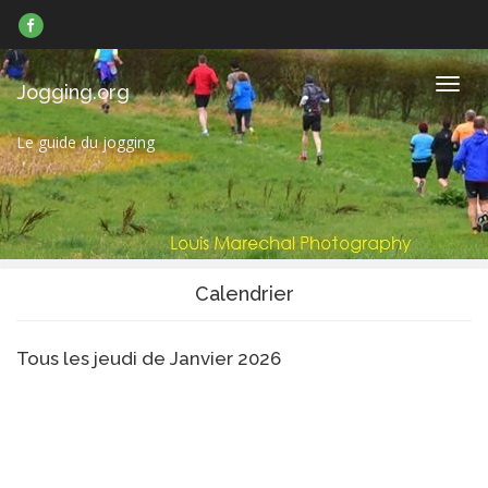
Suivez-
nous
sur
Facebook
Navig
Jogging.org
Le guide du jogging
Calendrier
Tous les jeudi de Janvier 2026