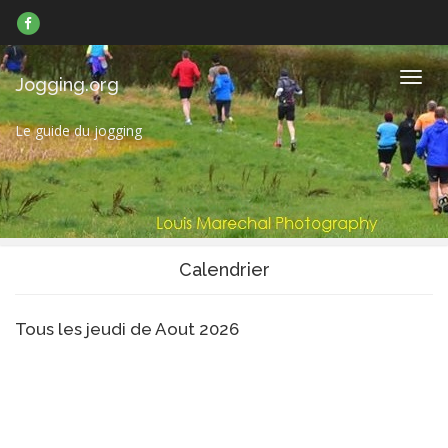
Suivez-
nous
sur
Facebook
Navig
Jogging.org
Le guide du jogging
Calendrier
Tous les jeudi de Aout 2026