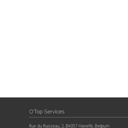
O'Top Services
Rue du Ruisseau, 2, B4357 Haneffe, Belgium