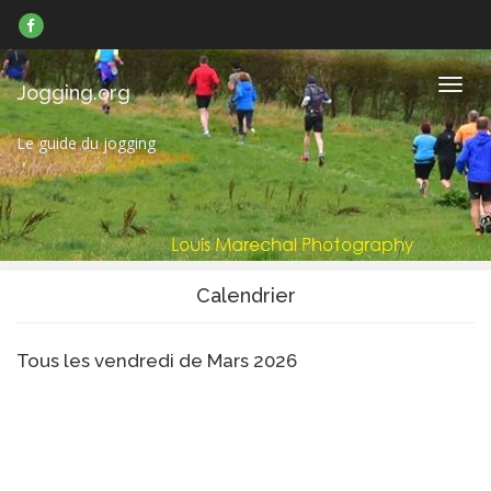
Suivez-
nous
sur
Facebook
Navig
Jogging.org
Le guide du jogging
Calendrier
Tous les vendredi de Mars 2026