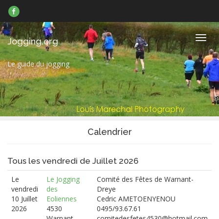
Suivez-
nous
sur
Facebook
Navig
Jogging.org
Le guide du jogging
Calendrier
Tous les vendredi de Juillet 2026
Le
Le Jogging
Comité des Fêtes de Warnant-
vendredi
des
Dreye
10 Juillet
Eoliennes
Cedric AMETOENYENOU
2026
4530
0495/93.67.61
Warnant-
comitedesfetes4530@hotmail.com