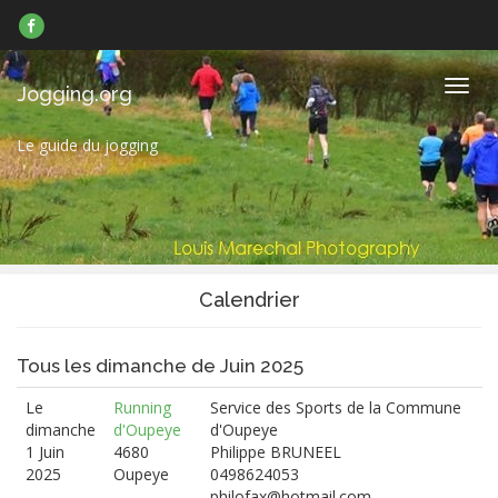
Suivez-
nous
sur
Facebook
Navig
Jogging.org
Le guide du jogging
Calendrier
Tous les dimanche de Juin 2025
Le
Running
Service des Sports de la Commune
dimanche
d'Oupeye
d'Oupeye
1 Juin
4680
Philippe BRUNEEL
2025
Oupeye
0498624053
philofax@hotmail.com