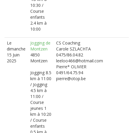
10:30 /
Course
enfants
2.4 km à
10:00
Le
Jogging de
CS Coaching
dimanche
Montzen
Carole SZLACHTA
15 Juin
4850
0475/86.04.82
2025
Montzen
leeloo466@hotmail.com
Pierre* OLIVIER
Jogging 8.5
0491/64.75.94
km à 11:00
pierre@otop.be
/ Jogging
4.5 km à
11:00 /
Course
jeunes 1
km à 10:20
/ Course
enfants
0.5 km à