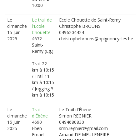
10:00
Le
Le trail de
Ecole Chouette de Saint-Remy
dimanche
l'Ecole
Christophe BROUNS
15 Juin
Chouette
0496204424
2025
4672
christophebrouns@opignoncycles.be
Saint-
Remy (Lg.)
Trail 22
km à 10:15
/ Trail 11
km à 10:15
/ Jogging 5
km à 10:15
Le
Trail
Le Trail d'Ébène
dimanche
d'Ébène
Simon REGNIER
15 Juin
4690
0494680830
2025
Eben-
smn.regnier@gmail.com
Emael
Arnaud DE MEULENEIRE