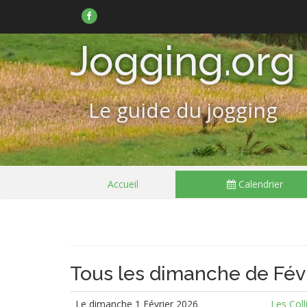
Suivez-
nous
sur
Facebook
Jogging.org
Le guide du jogging
Passer
Accueil
Calendrier
le
menu
Tous les dimanche de Fév
Le dimanche 1 Février 2026
Les Coll