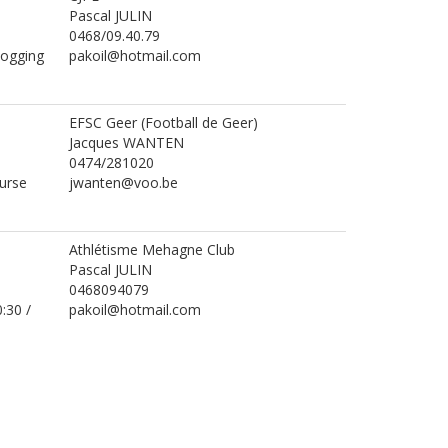
Pascal JULIN
0468/09.40.79
Jogging
pakoil@hotmail.com
EFSC Geer (Football de Geer)
Jacques WANTEN
0474/281020
ourse
jwanten@voo.be
Athlétisme Mehagne Club
Pascal JULIN
0468094079
:30 /
pakoil@hotmail.com