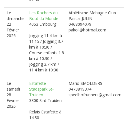
Le
Les Rochers du
Athlétisme Mehagne Club
dimanche
Bout du Monde
Pascal JULIN
22
4053 Embourg
0468094079
Février
pakoil@hotmail.com
2026
Jogging 11.4 km à
11:15 / Jogging 3.7
km à 10:30 /
Course enfants 1.8
km à 10:30 /
Jogging 3.7 km +
11.4 km à 10:30
Le
Estafette
Mario SMOLDERS
samedi
Stadspark St-
0473819374
28
Truiden
speelhofrunners@gmail.com
Février
3800 Sint-Truiden
2026
Relais Estafette à
14:30