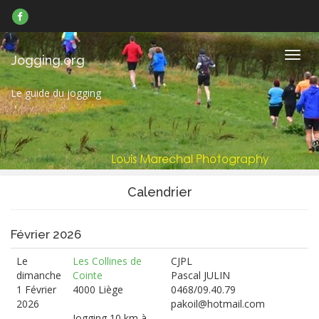
Suivez-
nous
sur
Facebook
Navig
Jogging.org
Le guide du jogging
Calendrier
Février 2026
Le
Les Collines de
CJPL
dimanche
Cointe
Pascal JULIN
1 Février
4000 Liège
0468/09.40.79
2026
pakoil@hotmail.com
Jogging 10 km à