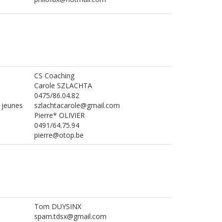
CS Coaching
Carole SZLACHTA
0475/86.04.82
e jeunes
szlachtacarole@gmail.com
Pierre* OLIVIER
0491/64.75.94
pierre@otop.be
Tom DUYSINX
spam.tdsx@gmail.com