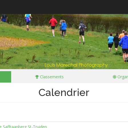
Classements
Organ
Calendrier
e Saffraanberg St-Truiden