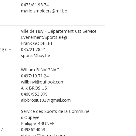
0473/81.93.74
mario.smolders@mil.be
Ville de Huy - Département Cst Service
Evénement/Sports Régi
Frank GODELET
ng 6 +
085/21.78.21
sports@huy.be
William BINVIGNAC
0497/19.71.24
willbinvi@outlook.com
Alix BROSIUS
0460/953.379
alixbrosius03@gmail.com
Service des Sports de la Commune
d'Oupeye
Philippe BRUNEEL
 /
0498624053
philofax@hotmail.com