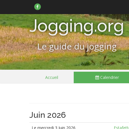
Suivez-
nous
sur
Facebook
Jogging.org
Le guide du jogging
Passer
Accueil
Calendrier
le
menu
Juin 2026
Le mercredi 3 Juin 2026
Estafett