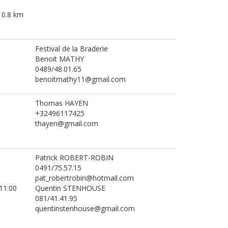
g 0.8 km
Festival de la Braderie
Benoit MATHY
0489/48.01.65
benoitmathy11@gmail.com
Thomas HAYEN
+32496117425
thayen@gmail.com
Patrick ROBERT-ROBIN
0491/75.57.15
pat_robertrobin@hotmail.com
 11:00
Quentin STENHOUSE
081/41.41.95
quentinstenhouse@gmail.com