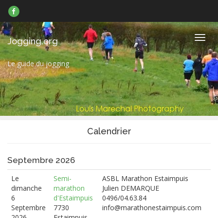
Suivez-
nous
sur
Facebook
Navig
Jogging.org
Le guide du jogging
Calendrier
Septembre 2026
Le
Semi-
ASBL Marathon Estaimpuis
dimanche
marathon
Julien DEMARQUE
6
d'Estaimpuis
0496/04.63.84
Septembre
7730
info@marathonestaimpuis.com
2026
Estaimpuis