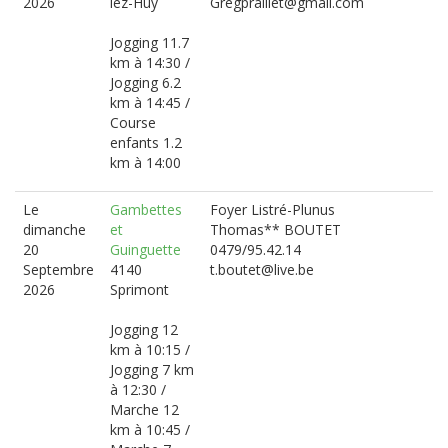
2026
lez-Huy
Gregpraillet@gmail.com
Jogging 11.7
km à 14:30 /
Jogging 6.2
km à 14:45 /
Course
enfants 1.2
km à 14:00
Le
Gambettes
Foyer Listré-Plunus
dimanche
et
Thomas** BOUTET
20
Guinguette
0479/95.42.14
Septembre
4140
t.boutet@live.be
2026
Sprimont
Jogging 12
km à 10:15 /
Jogging 7 km
à 12:30 /
Marche 12
km à 10:45 /