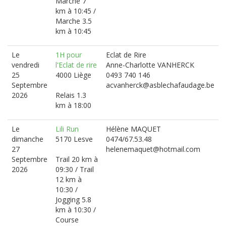
Marche 7
km à 10:45 /
Marche 3.5
km à 10:45
Le
1H pour
Eclat de Rire
vendredi
l'Eclat de rire
Anne-Charlotte VANHERCK
25
4000 Liège
0493 740 146
Septembre
acvanherck@asblechafaudage.be
2026
Relais 1.3
km à 18:00
Le
Lili Run
Hélène MAQUET
dimanche
5170 Lesve
0474/67.53.48
27
helenemaquet@hotmail.com
Septembre
Trail 20 km à
2026
09:30 / Trail
12 km à
10:30 /
Jogging 5.8
km à 10:30 /
Course