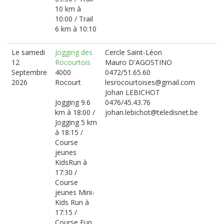
10 km à
10:00 / Trail
6 km à 10:10
Le samedi
Jogging des
Cercle Saint-Léon
12
Rocourtois
Mauro D'AGOSTINO
Septembre
4000
0472/51.65.60
2026
Rocourt
lesrocourtoises@gmail.com
Johan LEBICHOT
Jogging 9.6
0476/45.43.76
km à 18:00 /
johan.lebichot@teledisnet.be
Jogging 5 km
à 18:15 /
Course
jeunes
KidsRun à
17:30 /
Course
jeunes Mini-
Kids Run à
17:15 /
Course Fun