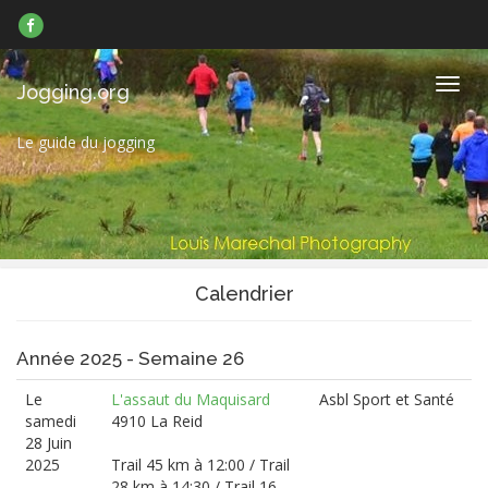
Suivez-
nous
sur
Facebook
Navig
Jogging.org
Le guide du jogging
Calendrier
Année 2025 - Semaine 26
Le
L'assaut du Maquisard
Asbl Sport et Santé
samedi
4910 La Reid
28 Juin
2025
Trail 45 km à 12:00 / Trail
28 km à 14:30 / Trail 16