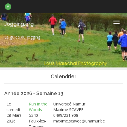
Suivez-
nous
sur
Facebook
Navig
Jogging.org
Le guide du jogging
Calendrier
Année 2026 - Semaine 13
Le
Run in the
Université Namur
samedi
Woods
Maxime SCAVEE
28 Mars
5340
0499/231.908
2026
Faulx-les-
maxime.scavee@unamur.be
Tombes