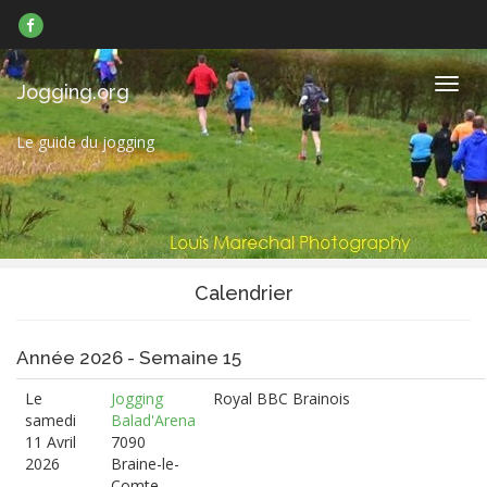
Suivez-
nous
sur
Facebook
Navig
Jogging.org
Le guide du jogging
Calendrier
Année 2026 - Semaine 15
Le
Jogging
Royal BBC Brainois
samedi
Balad'Arena
11 Avril
7090
2026
Braine-le-
Comte