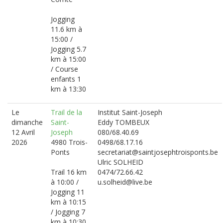
Jogging
11.6 km à
15:00 /
Jogging 5.7
km à 15:00
/ Course
enfants 1
km à 13:30
Le
Trail de la
Institut Saint-Joseph
dimanche
Saint-
Eddy TOMBEUX
12 Avril
Joseph
080/68.40.69
2026
4980 Trois-
0498/68.17.16
Ponts
secretariat@saintjosephtroisponts.be
Ulric SOLHEID
Trail 16 km
0474/72.66.42
à 10:00 /
u.solheid@live.be
Jogging 11
km à 10:15
/ Jogging 7
km à 10:30