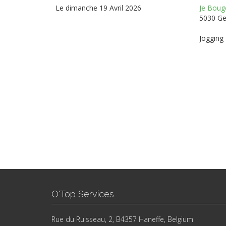
Le dimanche 19 Avril 2026
Je Bouge
5030 G
Jogging
O'Top Services
Rue du Ruisseau, 2, B4357 Haneffe, Belgium