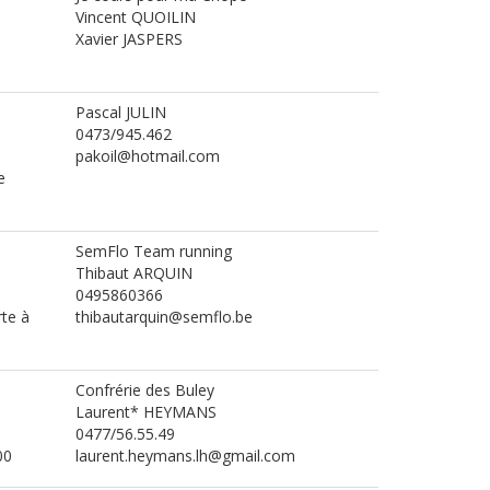
Vincent QUOILIN
Xavier JASPERS
Pascal JULIN
0473/945.462
pakoil@hotmail.com
e
SemFlo Team running
Thibaut ARQUIN
0495860366
rte à
thibautarquin@semflo.be
Confrérie des Buley
Laurent* HEYMANS
0477/56.55.49
00
laurent.heymans.lh@gmail.com