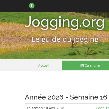
Suivez-
nous
sur
Facebook
Jogging.org
Le guide du jogging
Passer
Accueil
Calendrier
le
menu
Année 2026 - Semaine 16
Le samedi 18 Avril 2026
Loop Tra