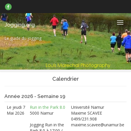
Suivez-
nous
sur
Facebook
Navig
Jogging.org
Le guide du jogging
Calendrier
Année 2026 - Semaine 19
Le jeudi 7
Run in the Park 8.0
Université Namur
Mai 2026
5000 Namur
Maxime SCAVEE
0499/231.908
Jogging Run in the
maxime.scavee@unamur.be
Park 8.0 à 17:00 /