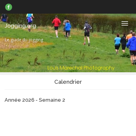
Suivez-
nous
sur
Facebook
Navig
Jogging.org
Le guide du jogging
Calendrier
Année 2026 - Semaine 2