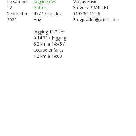
Le samedi
Jogging des
Modav'Envie
12
Gottes
Gregory PRAILLET
Septembre
4577 Strée-lez-
0495/60.15.96
2026
Huy
Gregpraillet@gmail.com
Jogging 11.7 km
à 14:30 / Jogging
6.2 km à 14:45 /
Course enfants
1.2 km à 14:00