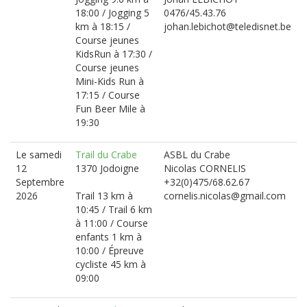
18:00 / Jogging 5
0476/45.43.76
km à 18:15 /
johan.lebichot@teledisnet.be
Course jeunes
KidsRun à 17:30 /
Course jeunes
Mini-Kids Run à
17:15 / Course
Fun Beer Mile à
19:30
Le samedi
Trail du Crabe
ASBL du Crabe
12
1370 Jodoigne
Nicolas CORNELIS
Septembre
+32(0)475/68.62.67
2026
Trail 13 km à
cornelis.nicolas@gmail.com
10:45 / Trail 6 km
à 11:00 / Course
enfants 1 km à
10:00 / Épreuve
cycliste 45 km à
09:00