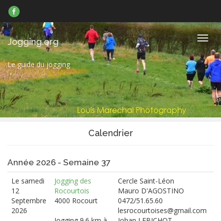
Suivez-
nous
sur
Facebook
Navig
Jogging.org
Le guide du jogging
Calendrier
Année 2026 - Semaine 37
Le samedi
Jogging des
Cercle Saint-Léon
12
Rocourtois
Mauro D'AGOSTINO
Septembre
4000 Rocourt
0472/51.65.60
2026
lesrocourtoises@gmail.com
Jogging 9.6 km à
Johan LEBICHOT