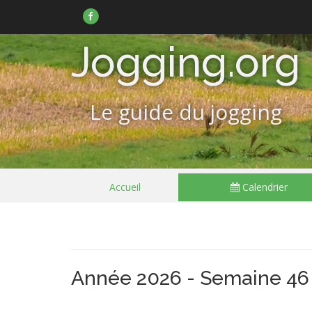
Suivez-
nous
sur
Facebook
Jogging.org
Le guide du jogging
Passer
Accueil
Calendrier
le
menu
Année 2026 - Semaine 46