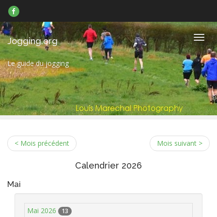
Suivez-
nous
sur
Facebook
Navig
Jogging.org
Le guide du jogging
< Mois précédent
Mois suivant >
Calendrier 2026
Mai
Mai 2026
13